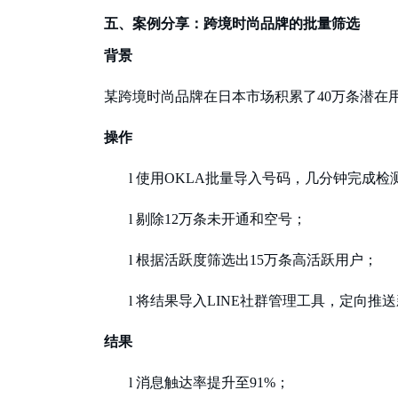
五、案例分享：跨境时尚品牌的批量筛选
背景
某跨境时尚品牌在日本市场积累了
40万条潜在
操作
l
使用
OKLA批量导入号码，几分钟完成检
l
剔除
12万条未开通和空号；
l
根据活跃度筛选出
15万条高活跃用户；
l
将结果导入
LINE社群管理工具，定向推
结果
l
消息触达率提升至
91%；