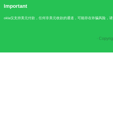
Important
okla仅支持美元付款，任何非美元收款的通道，可能存在诈骗风险，请
· Copyrig