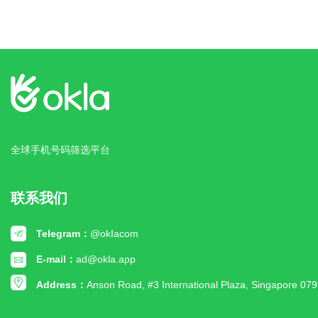
全球手机号码筛选平台
联系我们
Telegram：
@okIacom
E-mail：
ad@okla.app
Address：
Anson Road, #3 International Plaza, Singapore 07