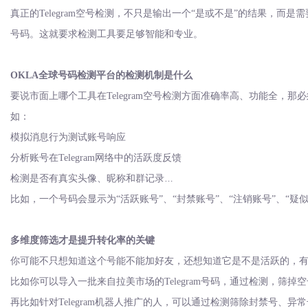
是否为活跃号（能收发消息，有在线状态）
真正的
Telegram空号检测，不只是输出一个“是或不是”的结果
很多人只看
号码。这就要求检测工具要足够智能和专业。
“能不能加”来判断，这就遗漏了大量细节。比如静默号和
OKLA全球号码检测平台的检测机制是什么
要说市面上哪个工具在
Telegram空号检测方面准确率高、功能全
如：
模拟消息行为测试账号响应
分析账号在
Telegram网络中的活跃度反馈
检测是否有真实头像、昵称和群记录
判断账号注册地区与数据源是否一致
比如，一个号码会显示为
“活跃账号”、“封禁账号”、“注销账号”、“
这些判断逻辑并不会打扰目标用户，而是在后台完成的。你只需要上
多维度筛选才是提升转化率的关键
你可能不只想知道这个号能不能加好友，还想知道它是不是活跃的，
比如你可以导入一批来自拉美市场的
Telegram号码，通过检测
再比如针对
Telegram机器人推广的人，可以通过检测筛除封禁号、