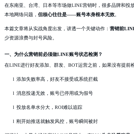
在东南亚、台湾、日本等市场做
LINE营销时，很多品牌和
本地网络问题，
但核心往往是
——账号本身根本无效
。
本篇文章将从实战角度出发，讲透一个关键动作：
营销前
LI
少资源浪费与封号风险。
一、为什么营销前必须做
LINE账号状态检测？
在
LINE进行好友添加、群发、BOT运营之前，如果没有提
l
添加失败率高，好友不接受或系统拦截
l
消息投递无效，账号已停用或为假号
l
投放名单水分大，
ROI难以追踪
l
刚开始推送就触发风控，账号瞬间被封