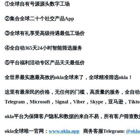
①全球自有号源源头数字工场
②集合全球二十个社交产品App
③全球有礼享受高级待遇最低工场价
④全自动365天24小时智能筛选服务
⑤平台福利活动专区产品天天最低价
全世界最实惠最高效的
okla全球来了，全球精准筛选okla！
这里有最亲民的价格，无任何的门槛，高质量的服务，全自动
Telegram，Microsoft，Signal，Viber，Skyp
okla平台为保障客户隐私和数据的来自不易，所有客户筛查
okla全球唯一官网：
www.okla.app
商务客服
Telegram:
@okla