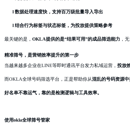
l
数据处理速度快，支持百万级批量导入导出
l
结合行为标签与状态标签，为投放提供策略参考
最关键的是，
OKLA提供的是“结果可用”的成品筛选能力
，无
精准筛号，是营销效率提升的第一步
当越来越多企业在
LINE等即时通讯平台发力私域运营，
投放
而
OKLA全球号码筛选平台，正是帮助你从
混乱的号码资源中
好名单不靠运气，靠的是检测逻辑与工具效率。
使用
okla全球筛号管家