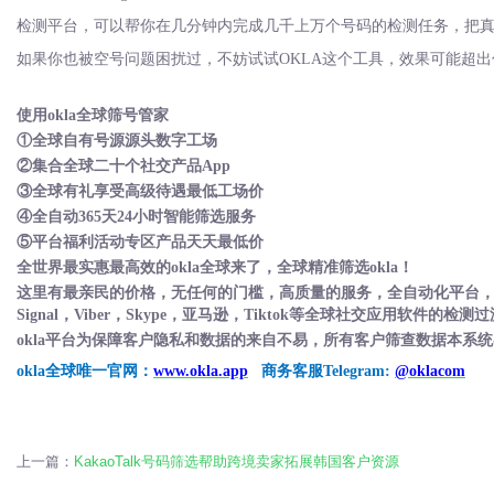
检测平台，可以帮你在几分钟内完成几千上万个号码的检测任务，把
如果你也被空号问题困扰过，不妨试试
OKLA这个工具，效果可能超出
使用
okla全球筛号管家
①全球自有号源源头数字工场
②集合全球二十个社交产品App
③全球有礼享受高级待遇最低工场价
④全自动365天24小时智能筛选服务
⑤平台福利活动专区产品天天最低价
全世界最实惠最高效的
okla全球来了，全球精准筛选okla！
这里有最亲民的价格，无任何的门槛，高质量的服务，全自动化平台
Signal，Viber，Skype，亚马逊，Tiktok等全球社交应用软件
okla平台为保障客户隐私和数据的来自不易，所有客户筛查数据本系
okla全球唯一官网：
www.okla.app
商务客服Telegram:
@oklacom
上一篇：
KakaoTalk号码筛选帮助跨境卖家拓展韩国客户资源