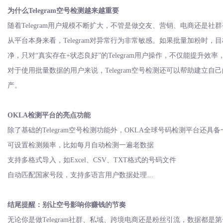
为什么
Telegram空号检测越来越重要
随着
Telegram用户规模不断扩大，不管是做交友、营销、电商还
从平台本身来看，
Telegram对异常行为非常敏感。如果批量加粉
净，只对“真实存在+状态良好”的Telegram用户操作，不仅能提升
对于使用批量数据的用户来说，
Telegram空号检测还可以帮助建
产。
OKLA检测平台的亮点功能
除了基础的
Telegram空号检测功能外，OKLA全球号码检测平台还
可设置检测频率，比如每月自动检测一遍老数据
支持多格式导入，如
Excel、CSV、TXT格式的号码文件
自动匹配国家号段，支持多语言用户数据处理
检测记录自动保存，方便日后查询、对比历史结果
这些功能对于想长期使用
结尾提醒：别让空号影响你赚钱的节奏
Telegram做运营的用户来说，是非常有价值
无论你是做
Telegram社群、私域、跨境电商还是粉丝引流，数据都是