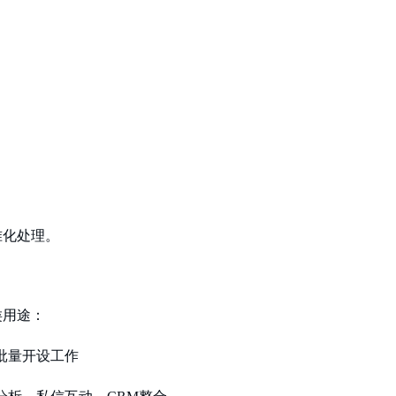
：
准化处理。
两类用途：
批量开设工作