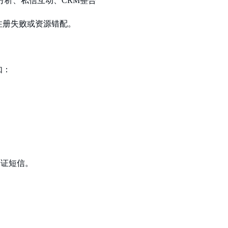
分析、私信互动、
CRM整合
注册失败或资源错配。
如：
m验证短信。