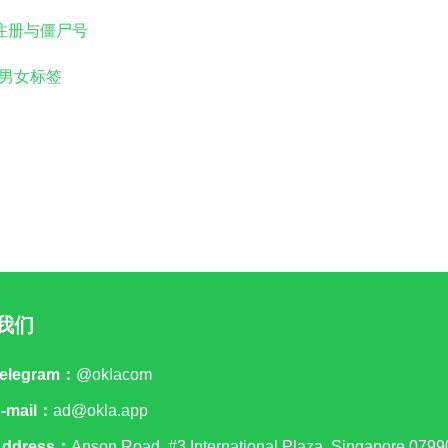
注册与僵尸号
男女标签
我们
elegram：
@okIacom
-mail：
ad@okla.app
Address：
Anson Road, #3 International Plaza, Singapore 0799