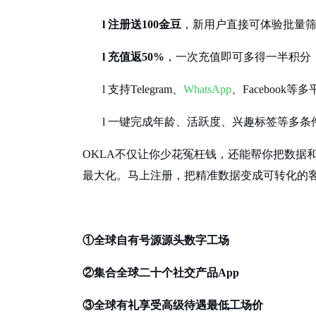
l
注册送
100金豆
，新用户直接可体验批量
l
充值返
50%
，一次充值即可多得一半积分
l
支持
Telegram、
WhatsApp
、Facebook
l
一键完成年龄、活跃度、兴趣标签等多条
OKLA不仅让你少花冤枉钱，还能帮你把数据
最大化。马上注册，把精准数据变成可转化的
①全球自有号源源头数字工场
②集合全球二十个社交产品App
③全球有礼享受高级待遇最低工场价