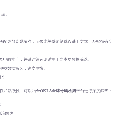
化率。
，匹配更加直观精准，而传统关键词筛选仅基于文本，匹配精确度
体及电商推广，关键词筛选则适用于文本型数据筛选。
大规模数据筛选，速度更快。
量？
性和活跃性，可以结合
OKLA全球号码检测平台
进行深度筛查：
式
精准触达