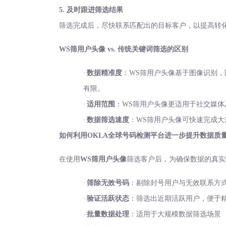
5. 及时跟进筛选结果
筛选完成后，尽快联系匹配出的目标客户，以提高转
WS筛用户头像 vs. 传统关键词筛选的区别
·
数据精准度
：
WS筛用户头像基于图像识别
有限。
·
适用范围
：
WS筛用户头像更适用于社交媒
·
数据筛选速度
：
WS筛用户头像可快速完成
如何利用
OKLA全球号码检测平台进一步提升数据质
在使用
WS筛用户头像
筛选客户后，为确保数据的真实
·
筛除无效号码
：剔除封号用户与无效联系方
·
验证活跃状态
：筛选出近期活跃用户，便于
·
批量数据处理
：适用于大规模数据筛选场景